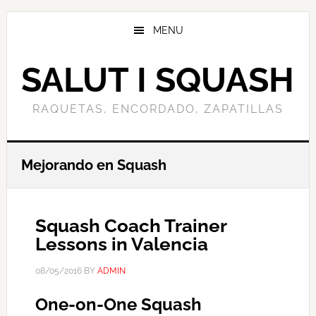
Skip
to
MENU
main
content
SALUT I SQUASH
RAQUETAS, ENCORDADO, ZAPATILLAS
Mejorando en Squash
Squash Coach Trainer
Lessons in Valencia
08/05/2016
BY
ADMIN
One-on-One Squash