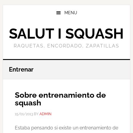
Skip
to
MENU
main
content
SALUT I SQUASH
RAQUETAS, ENCORDADO, ZAPATILLAS
Entrenar
Sobre entrenamiento de
squash
15/01/2013
BY
ADMIN
Estaba pensando si existe un entrenamiento de