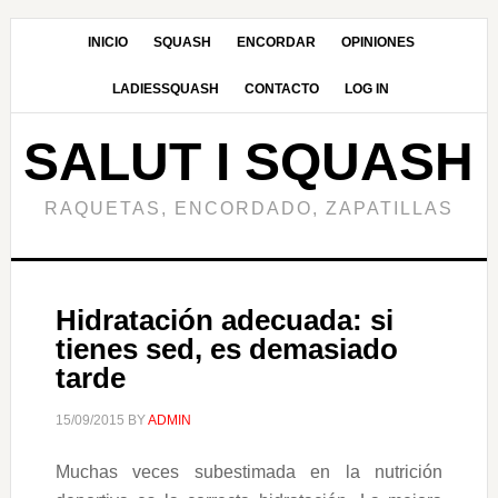
Skip
to
INICIO
SQUASH
ENCORDAR
OPINIONES
main
LADIESSQUASH
CONTACTO
LOG IN
content
SALUT I SQUASH
RAQUETAS, ENCORDADO, ZAPATILLAS
Hidratación adecuada: si
tienes sed, es demasiado
tarde
15/09/2015
BY
ADMIN
Muchas veces subestimada en la nutrición