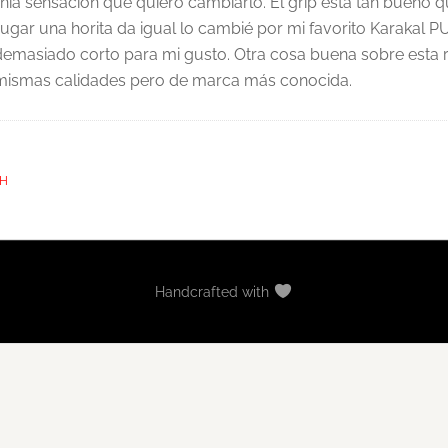
enía sensación que quiero cambiarlo. El grip está tan bueno 
jugar una horita da igual lo cambié por mi favorito Karakal P
ra demasiado corto para mi gusto. Otra cosa buena sobre esta 
 mismas calidades pero de marca más conocida.
SH
Handcrafted with