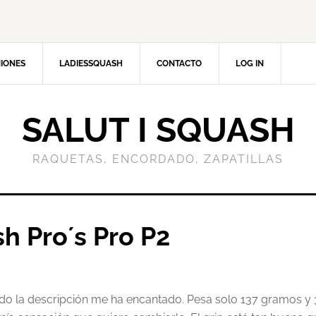
NIONES
LADIESSQUASH
CONTACTO
LOG IN
SALUT I SQUASH
RAQUETAS, ENCORDADO, ZAPATILLAS
h Pro´s Pro P2
do la descripción me ha encantado. Pesa solo 137 gramos y 