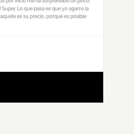
que por inicio me ha sorprendido un poco,
U Super. Lo que pasa es que yo agarro la
raqueta es su precio, porque es posible