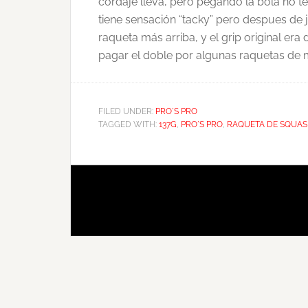
cordaje lleva, pero pegando la bola no t
tiene sensación “tacky” pero despues de 
raqueta más arriba, y el grip original e
pagar el doble por algunas raquetas de
FILED UNDER:
PRO´S PRO
TAGGED WITH:
137G
,
PRO´S PRO
,
RAQUETA DE SQUA