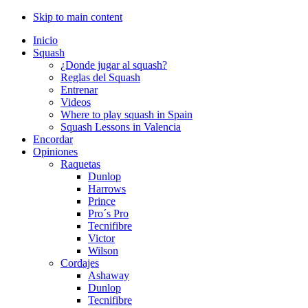
Skip to main content
Inicio
Squash
¿Donde jugar al squash?
Reglas del Squash
Entrenar
Videos
Where to play squash in Spain
Squash Lessons in Valencia
Encordar
Opiniones
Raquetas
Dunlop
Harrows
Prince
Pro´s Pro
Tecnifibre
Victor
Wilson
Cordajes
Ashaway
Dunlop
Tecnifibre