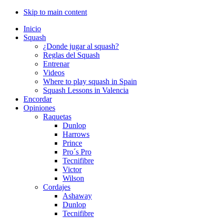
Skip to main content
Inicio
Squash
¿Donde jugar al squash?
Reglas del Squash
Entrenar
Videos
Where to play squash in Spain
Squash Lessons in Valencia
Encordar
Opiniones
Raquetas
Dunlop
Harrows
Prince
Pro´s Pro
Tecnifibre
Victor
Wilson
Cordajes
Ashaway
Dunlop
Tecnifibre