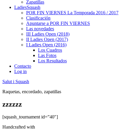
Zapatillas
LadiesSquash
POR FIN VIERNES La Temporada 2016 / 2017
Clasificación
Apuntarse a POR FIN VIERNES
Las novedades
III Ladies Open (2018)
II Ladies Open (2017)
I Ladies Open (2016)
Los Cuadros
Las Fotos
Los Resultados
Contacto
Log in
Salut i Squash
Raquetas, encordado, zapatillas
zzzzzz
[squash_tournament id=”40″]
Handcrafted with