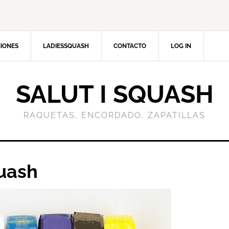
NIONES
LADIESSQUASH
CONTACTO
LOG IN
SALUT I SQUASH
RAQUETAS, ENCORDADO, ZAPATILLAS
uash