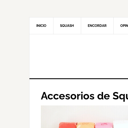
Skip
to
main
content
INICIO
SQUASH
ENCORDAR
OPI
Accesorios de Sq