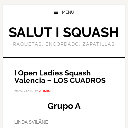
Skip
to
MENU
main
content
SALUT I SQUASH
RAQUETAS, ENCORDADO, ZAPATILLAS
I Open Ladies Squash
Valencia – LOS CUADROS
28/04/2016
BY
ADMIN
Grupo A
LINDA SVILĀNE