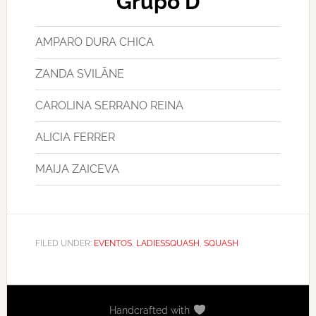
Grupo D
AMPARO DURA CHICA
ZANDA SVILĀNE
CAROLINA SERRANO REINA
ALICIA FERRER
MAIJA ZAICEVA
FILED UNDER:
EVENTOS
,
LADIESSQUASH
,
SQUASH
Handcrafted with